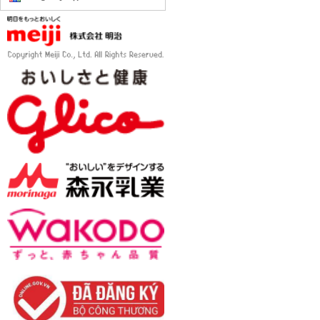
Khẩu trang kháng khuẩn cho bé
Pigeon
Giá bán:
150,000đ
Giá KM:
120,000đ
Dầu dừa nguyên chất Thành Vinh 60ml
Giá:
60,000đ