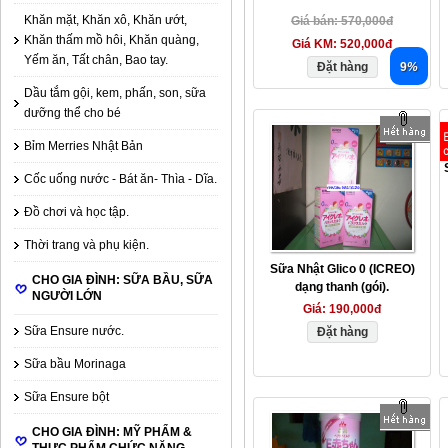
Khăn mặt, Khăn xô, Khăn ướt,
Giá bán:
570,000đ
Khăn thấm mồ hôi, Khăn quàng,
Giá KM:
520,000đ
Yếm ăn, Tất chân, Bao tay.
Đặt hàng
9
%
Dầu tắm gội, kem, phấn, son, sữa
dưỡng thể cho bé
Bỉm Merries Nhật Bản
Cốc uống nước - Bát ăn- Thìa - Dĩa.
Đồ chơi và học tập.
Thời trang và phụ kiện.
Sữa Nhật Glico 0 (ICREO)
CHO GIA ĐÌNH: SỮA BẦU, SỮA
dạng thanh (gói).
NGƯỜI LỚN
Giá:
190,000đ
Sữa Ensure nước.
Đặt hàng
Sữa bầu Morinaga
Sữa Ensure bột
CHO GIA ĐÌNH: MỸ PHẨM &