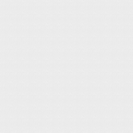
Cặp sách chống gù lưng Nhật Bản.
Giá:
0đ
Giấy ướt Merries 54 miếng
Giá:
50,000đ
Bình nước giữ nhiệt Thermos
Giá:
0đ
SIRO TRỊ CẢM CÚM COUGH AND
COLD - CANADA
Giá:
220,000đ