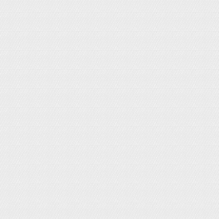
Ruốc cá hồi 160g
Giá:
0đ
Dầu mè Ajinomoto 70g Nhật Bản
Giá:
0đ