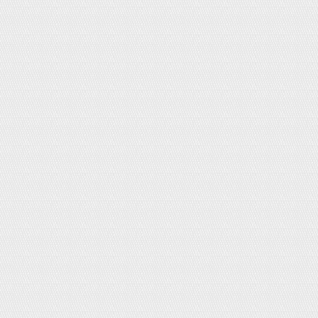
Thuốc nhuộm tóc Bigen Nhật Bản
Giá bán:
200,000đ
Giá KM:
170,000đ
Khẩu trang kháng khuẩn cho bé
Pigeon
Giá bán:
150,000đ
Giá KM:
120,000đ