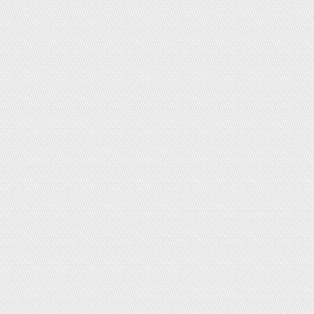
Nước rửa bát đậm đặc Kao 800ml -
hương táo
Giá:
180,000đ
Collagen EX Shiseido
Giá:
480,000đ
Dấm đen gạo lứt nguyên chất Orihiro
720ml
Giá:
480,000đ