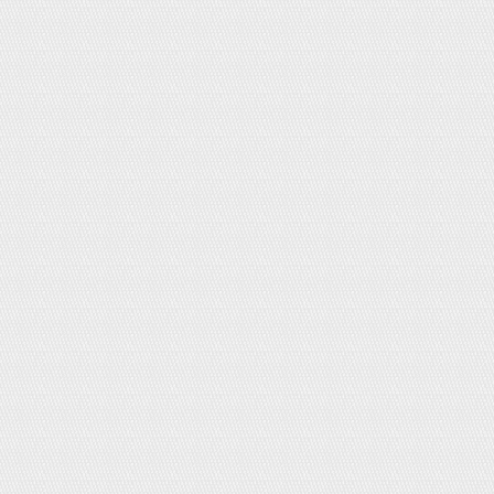
Thìa sữa Meiji, Morinaga, Gllico,
Wakodo.
Giá:
10,000đ
Dép massage đi trong nhà kẻ caro
Nhật
Giá:
65,000đ