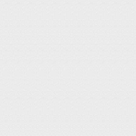
Bịt góc bàn nhựa mềm.
Giá:
50,000đ
Áo chống nắng kẻ ngang UV CUT.
Giá:
0đ
Xịt chống muỗi và côn trùng SKIN
VAPE Hello Kitty (hồng).
Giá:
190,000đ