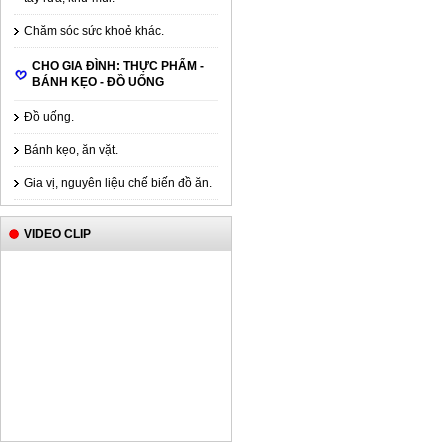
Chăm sóc sức khoẻ khác.
CHO GIA ĐÌNH: THỰC PHẨM -
BÁNH KẸO - ĐỒ UỐNG
Đồ uống.
Bánh kẹo, ăn vặt.
Gia vị, nguyên liệu chế biến đồ ăn.
Cặp sách chống gù lưng Nhật Bản.
VIDEO CLIP
Giá:
0đ
Giấy ướt Merries 54 miếng
Giá:
50,000đ