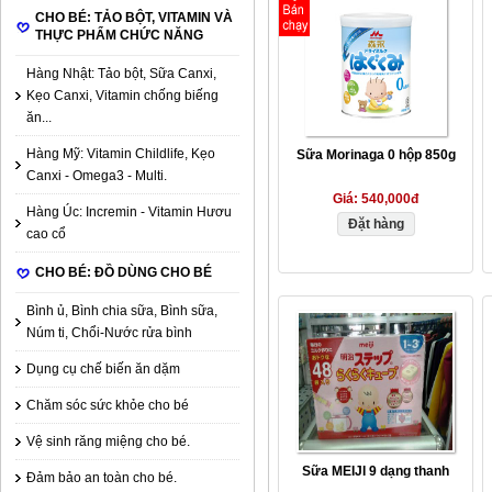
CHO BÉ: TẢO BỘT, VITAMIN VÀ
THỰC PHẨM CHỨC NĂNG
Hàng Nhật: Tảo bột, Sữa Canxi,
Kẹo Canxi, Vitamin chống biếng
ăn...
Hàng Mỹ: Vitamin Childlife, Kẹo
Sữa Morinaga 0 hộp 850g
Canxi - Omega3 - Multi.
Giá:
540,000đ
Hàng Úc: Incremin - Vitamin Hươu
Đặt hàng
cao cổ
CHO BÉ: ĐỒ DÙNG CHO BÉ
Bình ủ, Bình chia sữa, Bình sữa,
Núm ti, Chổi-Nước rửa bình
Dụng cụ chế biến ăn dặm
Chăm sóc sức khỏe cho bé
Vệ sinh răng miệng cho bé.
Sữa MEIJI 9 dạng thanh
Đảm bảo an toàn cho bé.