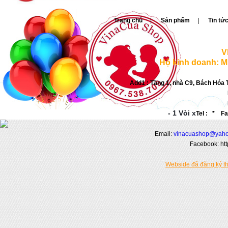
Trang chủ
|
Sản phẩm
|
Tin tứ
Sữa Nhật WAKODO 9 dạng gói (thanh)
V
Hộ kinh doanh: M
Giá:
0đ
Add1 : Tầng 1, nhà C9, Bách Hóa 
- 1 Vòi x
Tel : * Fa
Kem CC Cream Air Fit Sugao
SPF23PA+++
Email:
vinacuashop@yaho
Giá bán:
350,000đ
Facebook: ht
Giá KM:
250,000đ
Webside đã đăng ký t
Nước cốt hầm xương Hiroshi Nhật
Bản (1kg)
Giá:
220,000đ