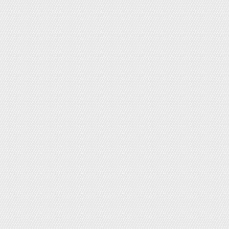
Băng vệ sinh đêm Elis có cánh 40cm
Giá:
160,000đ
Sữa Morinaga E-Akachan0 cho trẻ
sinh non/dễ dị ứng hộp giấy 800g
(400g x 2 hộp)
Giá:
0đ