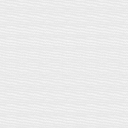
Dầu dừa nguyên chất Thành Vinh 60ml
Giá:
60,000đ
Sữa Nhật WAKODO 9 dạng gói (thanh)
Giá:
0đ