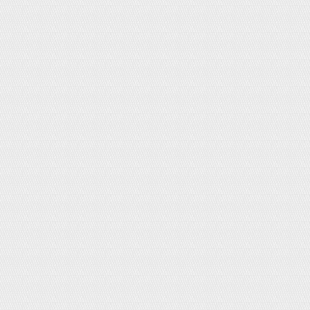
Set 3 thìa định lượng Inox (2.5ml,
5ml,15 ml)
Giá:
150,000đ
Quần gen bụng cạp cao Uniqlo
Giá bán:
350,000đ
Giá KM:
300,000đ