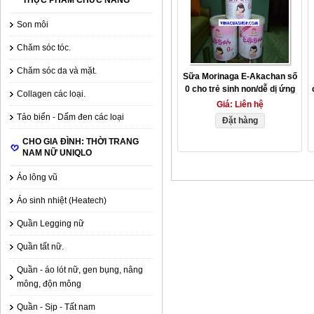
THỰC PHẨM CHỨC NĂNG
Son môi
Chăm sóc tóc.
Chăm sóc da và mặt.
Sữa Morinaga E-Akachan số
0 cho trẻ sinh non/dễ dị ứng
Collagen các loại.
800gr.
Giá:
Liên hệ
Tảo biển - Dấm đen các loại
Đặt hàng
CHO GIA ĐÌNH: THỜI TRANG
NAM NỮ UNIQLO
Áo lông vũ
Áo sinh nhiệt (Heatech)
Quần Legging nữ
Quần tất nữ.
Quần - áo lót nữ, gen bụng, nâng
mông, độn mông
Quần - Sịp - Tất nam