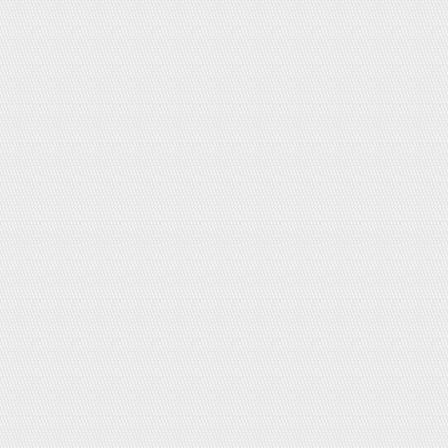
Miếng dán giữ nhiệt/ sưởi ấm Nhật
Bản
Giá:
150,000đ
Kem đánh răng Sunstra 70g
Giá:
70,000đ
Bánh Kítkat Nhật Bản vị trà
xanh/Chocolate
Giá bán:
120,000đ
Giá KM:
90,000đ