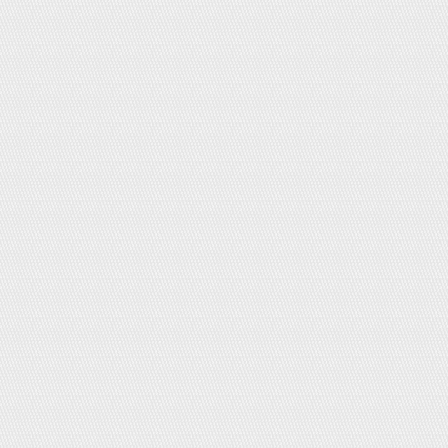
Sữa rửa mặt trà xanh Shirochasou
120g
Giá:
160,000đ
Bàn chải đánh răng cho bé - chạy điện
Oral B Frozen kids
Giá:
450,000đ
Xịt rôm sảy Kobayashi
Giá:
200,000đ