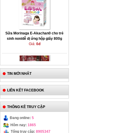
Sữa Morinaga E-Akachan0 cho trẻ
sinh non/dễ dị ứng hộp giấy 800g
(400g x 2 hộp)
Giá:
0đ
TIN MỚI NHẤT
LIÊN KẾT FACEBOOK
Thuốc nhuộm tóc Bigen Nhật Bản
THỐNG KÊ TRUY CẬP
Giá bán:
200,000đ
Giá KM:
170,000đ
Đang online:
5
Hôm nay:
1865
Tổng truy cập:
8905347