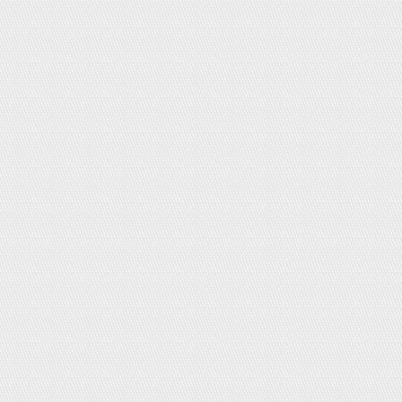
Dầu mè Ajinomoto 70g Nhật Bản
Giá:
0đ
Sữa rửa mặt trà xanh Shirochasou
120g
Giá:
160,000đ
Bàn chải đánh răng cho bé - chạy điện
Oral B Frozen kids
Giá:
450,000đ