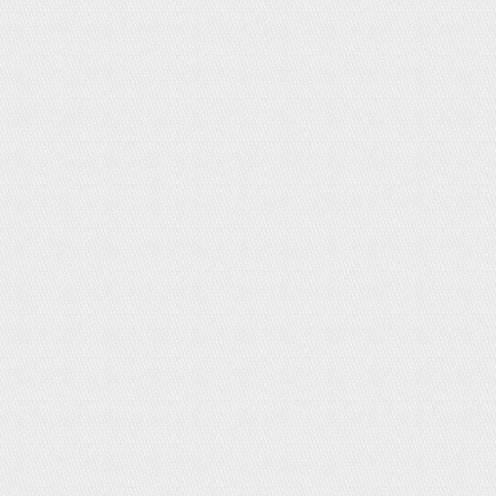
Kem CC Cream Air Fit Sugao
SPF23PA+++
Giá bán:
350,000đ
Giá KM:
250,000đ
Nước cốt hầm xương Hiroshi Nhật
Bản (1kg)
Giá:
220,000đ
Ruốc cá hồi 160g
Giá:
0đ